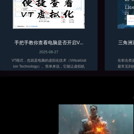
手把手教你查看电脑是否开启V...
三角洲
2025-08-27
VT模式，也就是电脑的虚拟化技术（Virtualizat
在射击类
ion Technology）。简单来说，它能让虚拟机
最常见到
软件（比如VMware、VirtualBox 这些）在咱们
骨骼透视
电脑上跑得更顺畅，性能发挥得更好...
三角洲目
富。随着辅