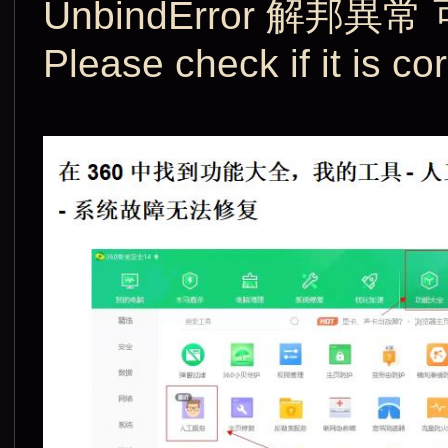
UnbindError 解邦
Please check if it 