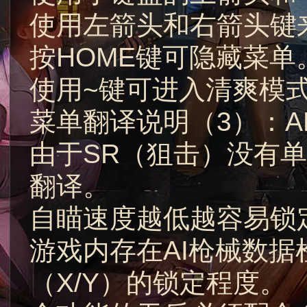
使用左箭头和右箭头键
按HOME键可隐藏菜单
使用~键可进入清爽模
菜单翻译说明（3）：A
由于SR（狙击）没有
翻译。
自瞄速度越低越容易锁
游戏内存在AI枪械数
（X/Y）的锁定程度。