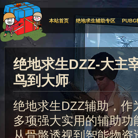
本站首页
绝地求生辅助专区
PUBG
绝地求生DZZ-大
鸟到大师
绝地求生DZZ辅助，作
多项强大实用的辅助功
从骨骼透视到智能物资