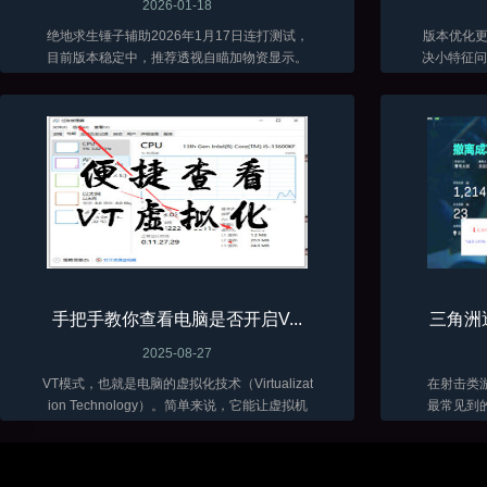
2026-01-18
绝地求生锤子辅助2026年1月17日连打测试，
版本优化更新了 当前
目前版本稳定中，推荐透视自瞄加物资显示。
决小特征问题
低调加演技才能长久。
手把手教你查看电脑是否开启V...
三角洲
2025-08-27
VT模式，也就是电脑的虚拟化技术（Virtualizat
在射击类
ion Technology）。简单来说，它能让虚拟机
最常见到
软件（比如VMware、VirtualBox 这些）在咱们
骨骼透视
电脑上跑得更顺畅，性能发挥得更好...
三角洲目
富。随着辅