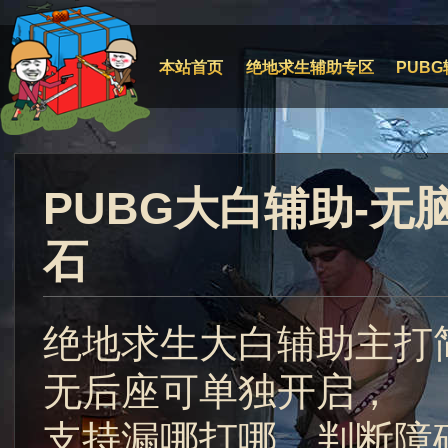
本站首页
绝地求生辅助专区
PUBG
PUBG大白辅助-
石
绝地求生大白辅助主打
无后座可单独开启，
支持漏哪打哪，判断障