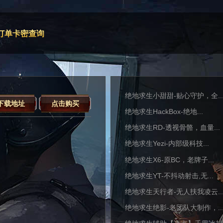
订单卡密查询
绝地求生小甜甜-贴心守护，全..
下载地址
点击购买
绝地求生HackBox-绝地...
绝地求生RD-透视骨骼，血量...
绝地求生Yezi-内部级科技...
绝地求生X6-原BC，老牌子...
绝地求生YT-不抖动射击,无...
绝地求生天行者-无人扶我凌云..
绝地求生绝影-老团队大制作，..