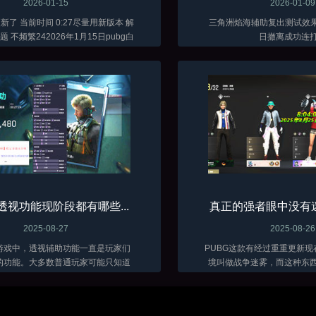
2026-01-15
2026-01-09
时间 0:27尽量用新版本 解
三角洲焰海辅助复出测试效果图
 不频繁242026年1月15日pubg白
日撤离成功连
啤全功能辅助测试效果图
透视功能现阶段都有哪些...
真正的强者眼中没有迷
2025-08-27
2025-08-26
游戏中，透视辅助功能一直是玩家们
PUBG这款有经过重重更新
的功能。大多数普通玩家可能只知道
境叫做战争迷雾，而这种东
和方框透视这两种基础效果，实际上
透视都不好使，可真正的强
前所具备的透视功能远比想象中要丰
东西所影响。常开辅助的同
助创作者技术手段的发展，透视类...
过了，战争迷雾的确会影响部