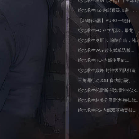
绝地求生辅助【冰点】千里冰封..
绝地求生HZ-内部顶级加密，...
【JM解码器】PUBG一键解...
绝地求生FC-科学配比，屠龙...
绝地求生奥斯卡-追踪自瞄，纯..
绝地求生VAn-过玄武单透版...
绝地求生HO-内部使用Int...
绝地求生巅峰-封神级团队打造..
三角洲行动JOB-多功能漏打...
绝地求生托雷斯-强如雷神托尔..
绝地求生林美分屏雷达-横扫战..
绝地求生FS-内部双驱动竞技...