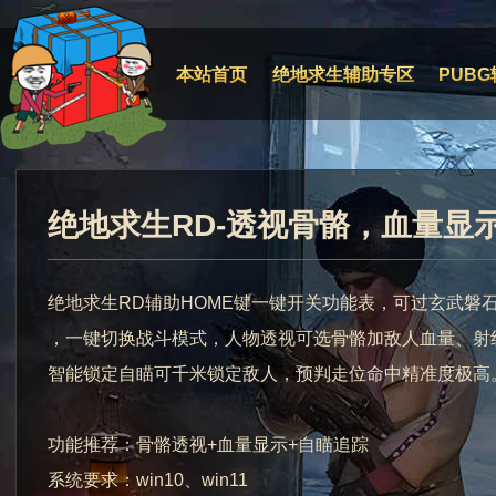
本站首页
绝地求生辅助专区
PUBG
绝地求生RD-透视骨骼，血量显
绝地求生RD辅助HOME键一键开关功能表，可过玄武磐
，一键切换战斗模式，人物透视可选骨骼加敌人血量、射
智能锁定自瞄可千米锁定敌人，预判走位命中精准度极高
功能推荐：骨骼透视+血量显示+自瞄追踪
系统要求：win10、win11