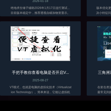
2026-01-18
绝地求生锤子辅助2026年1月17日连打测试，
版本优化更新了 当前
目前版本稳定中，推荐透视自瞄加物资显示。
决小特征问题
低调加演技才能长久。
手把手教你查看电脑是否开启V...
三角洲
2025-08-27
VT模式，也就是电脑的虚拟化技术（Virtualizat
在射击类
ion Technology）。简单来说，它能让虚拟机
最常见到
软件（比如VMware、VirtualBox 这些）在咱们
骨骼透视
电脑上跑得更顺畅，性能发挥得更好...
三角洲目
富。随着辅