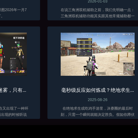
2026-01-03
2026年一月7
在说三角洲双机辅助之前，我们先明确一点：
打。
三角洲双机辅助功能其实跟其他常规辅助都一
样，只是稳定不同而已，它效果上与常见的全
功能三角洲外挂并无多大差异。它同样有如透
视、自瞄、骨骼显示、人物加速、无限子弹、...
雾，只有...
毫秒级反应如何炼成？绝地求生...
2025-08-26
现在又出现了一种环
在绝地求生或吃鸡手游里，决赛圈的最后时
西出现的时候听说
刻，只需一个瞬间就能决定胜负。假如你蹲伏
者又怎么会被这种
在断墙后，耳边捕捉到几乎被风声掩盖的沙砾
学们想必也都体验
摩擦声，那并非自然的杂音，而是敌人逼近的
分PUBG...
脚步。念及此，如果你是高手肯定不用思考，