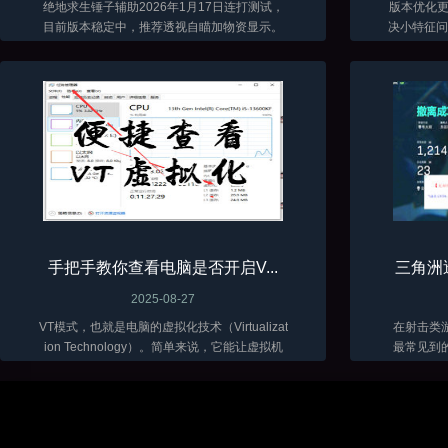
绝地求生锤子辅助2026年1月17日连打测试，
版本优化更新了 当前
目前版本稳定中，推荐透视自瞄加物资显示。
决小特征问题
低调加演技才能长久。
手把手教你查看电脑是否开启V...
三角洲
2025-08-27
VT模式，也就是电脑的虚拟化技术（Virtualizat
在射击类
ion Technology）。简单来说，它能让虚拟机
最常见到
软件（比如VMware、VirtualBox 这些）在咱们
骨骼透视
电脑上跑得更顺畅，性能发挥得更好...
三角洲目
富。随着辅