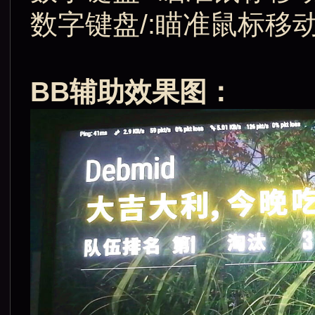
数字键盘/:瞄准鼠标移动
BB辅助效果图：