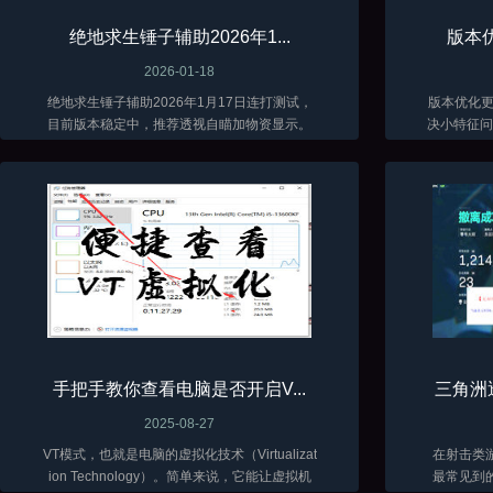
绝地求生锤子辅助2026年1...
版本优
2026-01-18
绝地求生锤子辅助2026年1月17日连打测试，
版本优化更新了 当前
目前版本稳定中，推荐透视自瞄加物资显示。
决小特征问题
低调加演技才能长久。
手把手教你查看电脑是否开启V...
三角洲
2025-08-27
VT模式，也就是电脑的虚拟化技术（Virtualizat
在射击类
ion Technology）。简单来说，它能让虚拟机
最常见到