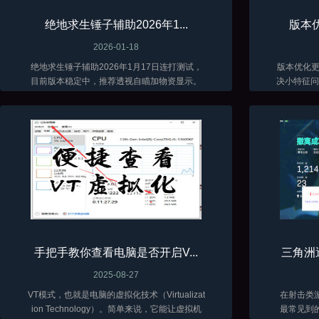
绝地求生锤子辅助2026年1...
版本优
2026-01-18
绝地求生锤子辅助2026年1月17日连打测试，
版本优化更新了 当前
目前版本稳定中，推荐透视自瞄加物资显示。
决小特征问题
低调加演技才能长久。
手把手教你查看电脑是否开启V...
三角洲
2025-08-27
VT模式，也就是电脑的虚拟化技术（Virtualizat
在射击类
ion Technology）。简单来说，它能让虚拟机
最常见到