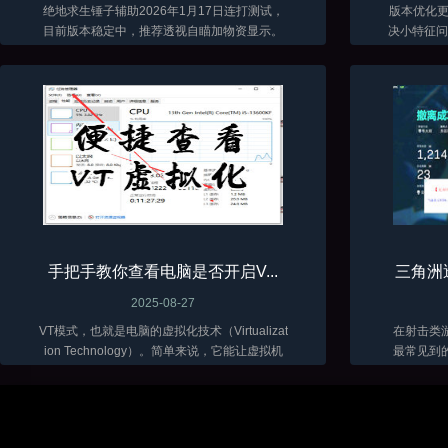
绝地求生锤子辅助2026年1月17日连打测试，
版本优化更新了 当前
目前版本稳定中，推荐透视自瞄加物资显示。
决小特征问题
低调加演技才能长久。
手把手教你查看电脑是否开启V...
三角洲
2025-08-27
VT模式，也就是电脑的虚拟化技术（Virtualizat
在射击类
ion Technology）。简单来说，它能让虚拟机
最常见到
软件（比如VMware、VirtualBox 这些）在咱们
骨骼透视
电脑上跑得更顺畅，性能发挥得更好...
三角洲目
富。随着辅