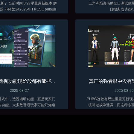
时间 0:27尽量用新版本 解
三角洲焰海辅助复出测试效果图
 不频繁242026年1月15日pubg白
日撤离成功连
啤全功能辅助测试效果图
透视功能现阶段都有哪些...
真正的强者眼中没有迷
2025-08-27
2025-08-26
游戏中，透视辅助功能一直是玩家们
PUBG这款有经过重重更新
的功能。大多数普通玩家可能只知道
境叫做战争迷雾，而这种东
和方框透视这两种基础效果，实际上
透视都不好使，可真正的强
前所具备的透视功能远比想象中要丰
东西所影响。常开辅助的同
助创作者技术手段的发展，透视类...
过了，战争迷雾的确会影响部