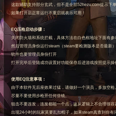
这款辅助支持部分玄武，但不是全部52hezu.com提
如果打开后正常运行不重启就表示可用！
EQ压枪启动步骤：
关闭防火墙和系统拦截，具体方法在白色框地址下面有参
然后管理员身份运行steam（steam要检测版本是否最新
软件也要管理员身份打开
打开完毕后登陆成功设置好功能保存后进游戏按照提示操
使用EQ注意事项：
由于本软件无后座效果过猛，请做好一个演员，多放空枪
尽量不要使用步枪开任何倍镜。
狙击不要连发，连发都能一个点，这从逻辑上不合理很容
出现24小时的玩家莫要乱扣帽子，如果steam真查到你有