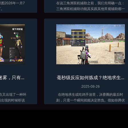
2026年一月7
在说三角洲双机辅助之前，我们先明确一点：
打。
三角洲双机辅助功能其实跟其他常规辅助都一
样，只是稳定不同而已，它效果上与常见的全
功能三角洲外挂并无多大差异。它同样有如透
视、自瞄、骨骼显示、人物加速、无限子弹、...
雾，只有...
毫秒级反应如何炼成？绝地求生...
2025-08-26
现在又出现了一种环
在绝地求生或吃鸡手游里，决赛圈的最后时
西出现的时候听说
刻，只需一个瞬间就能决定胜负。假如你蹲伏
者又怎么会被这种
在断墙后，耳边捕捉到几乎被风声掩盖的沙砾
学们想必也都体验
摩擦声，那并非自然的杂音，而是敌人逼近的
分PUBG...
脚步。念及此，如果你是高手肯定不用思考，
手...