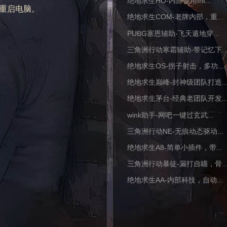
绝地求生HO-内部使用Int...
会重启电脑。
绝地求生COM-老牌内部，重...
PUBG塞恩辅助-飞天遁地穿...
三角洲行动寒霜辅助-带记忆下..
绝地求生OS-拐子射击，多功...
绝地求生巅峰-封神级团队打造..
绝地求生茅台-经典老团队开发..
wink助手-网吧一键过玄武...
三角洲行动NE-无痕动态驱动...
绝地求生A8-简单小插件，带...
三角洲行动暴徒-漏打自瞄，骨..
绝地求生AA-内部科技，自动...