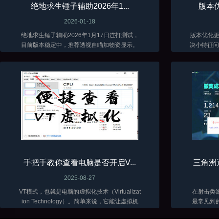
绝地求生锤子辅助2026年1...
版本优
2026-01-18
绝地求生锤子辅助2026年1月17日连打测试，
版本优化更新了 当前
目前版本稳定中，推荐透视自瞄加物资显示。
决小特征问题
低调加演技才能长久。
手把手教你查看电脑是否开启V...
三角洲
2025-08-27
VT模式，也就是电脑的虚拟化技术（Virtualizat
在射击类
ion Technology）。简单来说，它能让虚拟机
最常见到
软件（比如VMware、VirtualBox 这些）在咱们
骨骼透视