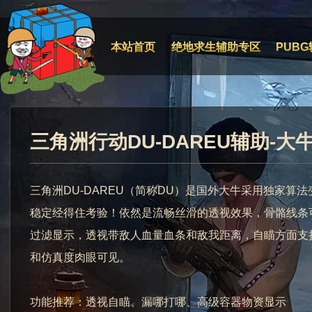
本站首页
绝地求生辅助专区
PUBG
三角洲行动DU-DAREU辅助-
三角洲DU-DAREU（简称DU）是国外大牛采用独家算
稳定经得住考验！依然是流畅丝滑的透视效果，骨骼线条
过滤显示，透视带敌人血量血条和敌我距离，自瞄方面支
和仿真度肉眼可见。
功能推荐：透视自瞄、漏哪打哪、高级容器物资显示