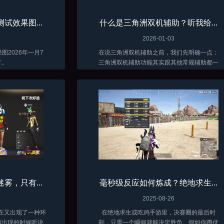
试效果图...
什么是三角洲双机辅助？听我给...
2026-01-03
2026年一月7
在说三角洲双机辅助之前，我们先明确一点：
打。
三角洲双机辅助功能其实跟其他常规辅助都一
样，只是稳定不同而已，它效果上与常见的全
功能三角洲外挂并无多大差异。它同样有如透
视、自瞄、骨骼显示、人物加速、无限子弹、...
雾，只有...
毫秒级反应如何炼成？绝地求生...
2025-08-26
现在又出现了一种环
在绝地求生或吃鸡手游里，决赛圈的最后时
西出现的时候听说
刻，只需一个瞬间就能决定胜负。假如你蹲伏