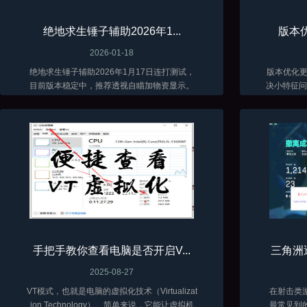
绝地求生锤子辅助2026年1...
版本优
2026-01-18
绝地求生锤子辅助2026年1月17日连打测试，
版本优化更新了 当前
目前版本稳定中，推荐透视自瞄加物资显示。
决小特征问题
低调加演技才能长久。
手把手教你查看电脑是否开启V...
三角洲
2025-08-27
VT模式，也就是电脑的虚拟化技术（Virtualizat
在射击类
ion Technology）。简单来说，它能让虚拟机
最常见到