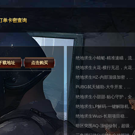
订单卡密查询
绝地求生小蜻蜓-精准速瞄，流..
下载地址
点击购买
绝地求生火花-横行无忌，火花..
绝地求生HZ-内部顶级加密，...
PUBG弑天辅助-大牛开发，...
绝地求生小甜甜-贴心守护，全..
绝地求生LP解码-一键解除机...
绝地求生Wuzi-长期项目稳...
暗区突围AQ-顶级绘制，超级...