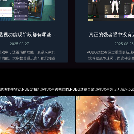
透视功能现阶段都有哪些...
真正的强者眼中没有迷
2025-08-27
2025-08-26
游戏中，透视辅助功能一直是玩家们
PUBG这款有经过重重更新
的功能。大多数普通玩家可能只知道
境叫做战争迷雾，而这种东
和方框透视这两种基础效果，实际上
透视都不好使，可真正的强
前所具备的透视功能远比想象中要丰
东西所影响。常开辅助的同
助创作者技术手段的发展，透视类...
过了，战争迷雾的确会影响部
绝地求生辅助,PUBG辅助,绝地求生透视自瞄,PUBG透视自瞄,绝地求生外设无后座,pu