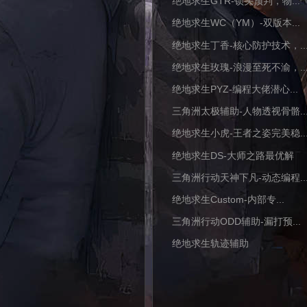
绝地求生GTR-锁头预判，物...
绝地求生WC（YM）-双版本...
绝地求生丁香-核心防护技术，..
绝地求生玫瑰-浪漫至死不渝，..
绝地求生PYZ-编程大佬潜心...
三角洲太极辅助-人物透视骨骼..
绝地求生小虎-王者之姿完美稳..
绝地求生DS-大师之路最优解
三角洲行动天神下凡-动态编程..
绝地求生Custom-内部专...
三角洲行动ODD辅助-漏打预...
绝地求生轨迹辅助