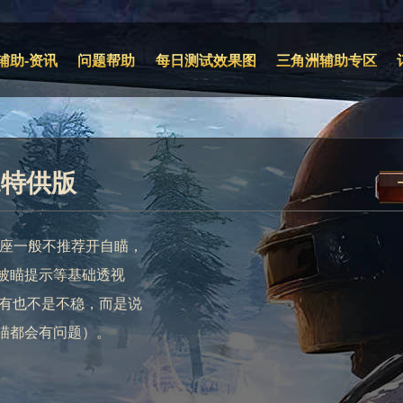
辅助-资讯
问题帮助
每日测试效果图
三角洲辅助专区
a特供版
后座一般不推荐开自瞄，
被瞄提示等基础透视
么有也不是不稳，而是说
瞄都会有问题）。