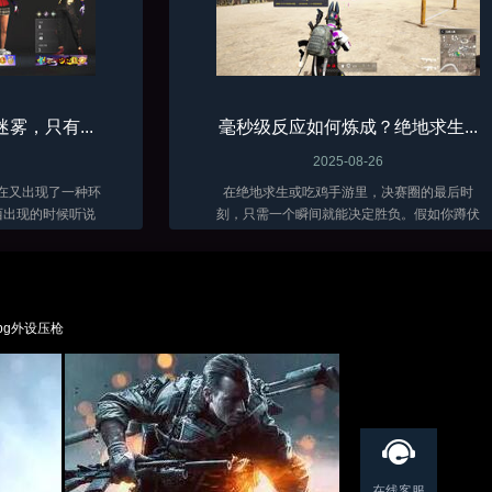
雾，只有...
毫秒级反应如何炼成？绝地求生...
2025-08-26
现在又出现了一种环
在绝地求生或吃鸡手游里，决赛圈的最后时
西出现的时候听说
刻，只需一个瞬间就能决定胜负。假如你蹲伏
者又怎么会被这种
在断墙后，耳边捕捉到几乎被风声掩盖的沙砾
学们想必也都体验
摩擦声，那并非自然的杂音，而是敌人逼近的
分PUBG...
脚步。念及此，如果你是高手肯定不用思考，
手...
bg外设压枪
在线客服